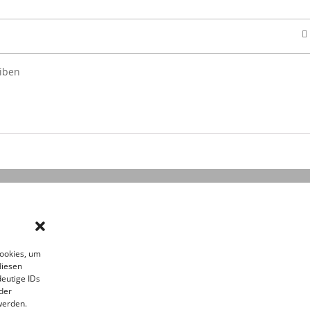
iben
Cookies, um
diesen
eutige IDs
der
werden.